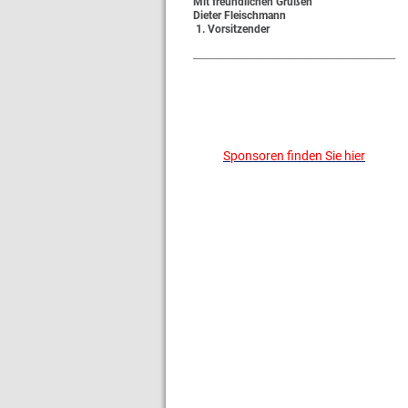
Mit freundlichen Grüßen
Dieter Fleischmann
1. Vorsitzender
_____________________________________
Sponsoren finden Sie hier