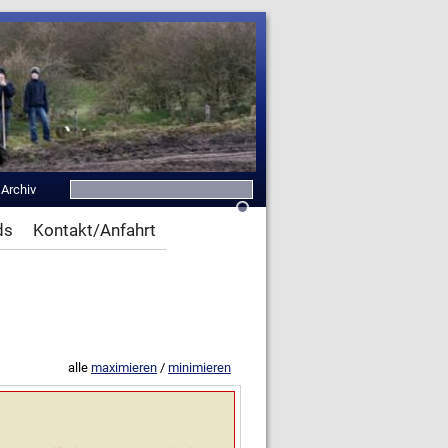
|
Archiv
ds
Kontakt/Anfahrt
alle
maximieren
/
minimieren