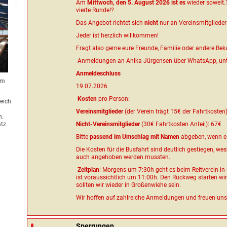
Am
Mittwoch, den 5. August 2026 ist es
wieder soweit.?
vierte Runde!?
Das Angebot richtet sich
nicht
nur an Vereinsmitglieder
Jeder ist herzlich willkommen!
Fragt also gerne eure Freunde, Familie oder andere Bek
Anmeldungen an Anika Jürgensen über WhatsApp, un
Anmeldeschluss
om
19.07.2026
Kosten
pro Person:
reich
Vereinsmitglieder
(der Verein trägt 15€ der Fahrtkosten
n.
tz.
Nicht-Vereinsmitglieder
(30€ Fahrtkosten Anteil): 67€
Bitte
passend im Umschlag mit Namen
abgeben, wenn es
Die Kosten für die Busfahrt sind deutlich gestiegen, we
auch angehoben werden mussten.
Zeitplan
: Morgens um 7:30h geht es beim Reitverein in
ist voraussichtlich um 11:00h. Den Rückweg starten w
sollten wir wieder in Großenwiehe sein.
Wir hoffen auf zahlreiche Anmeldungen und freuen uns 
Sperrungen