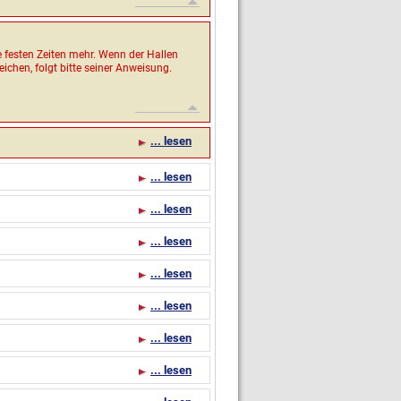
e festen Zeiten mehr. Wenn der Hallen
eichen, folgt bitte seiner Anweisung.
... lesen
... lesen
... lesen
... lesen
... lesen
... lesen
... lesen
... lesen