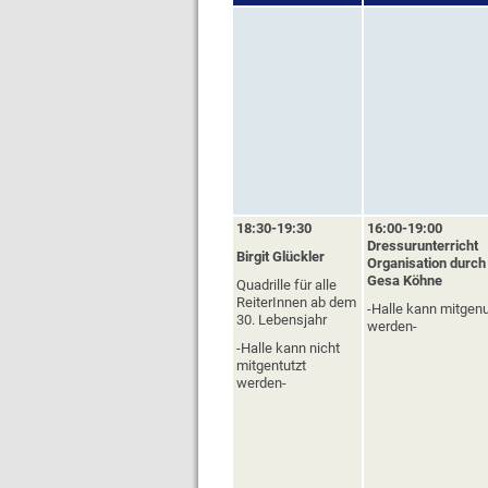
18:30-19
:30
16:00-19:00
Dressurunterricht
Birgit Glückler
Organisation durch
Gesa Köhne
Quadrille für alle
ReiterInnen ab dem
-Halle kann mitgenu
30. Lebensjahr
werden-
-Halle kann nicht
mitgentutzt
werden-