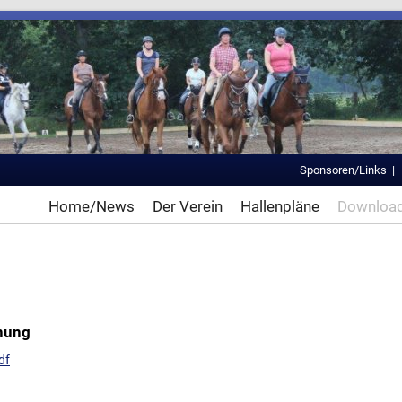
Sponsoren/Links
Home/News
Der Verein
Hallenpläne
Downloa
nung
df