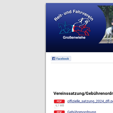
Vereinssatzung/Gebührenord
offizielle_satzung_2024_dfl.p
6,1 MB
Gebührenordnung