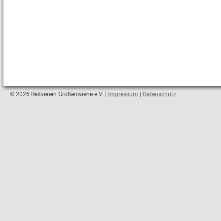
© 2026 Reitverein Großenwiehe e.V. |
Impressum
|
Datenschutz